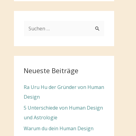
S
u
c
h
e
Neueste Beiträge
n
n
Ra Uru Hu der Gründer von Human
a
Design
c
5 Unterschiede von Human Design
h
und Astrologie
:
Warum du dein Human Design