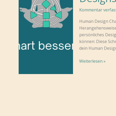
Kommentar verfas
Human Design Chart
Herangehensweise 
persönliches Design
können: Diese Schri
dein Human Design
5
Weiterlesen »
Schritte
zu
einem
besseren
Verständnis
deines
Human
Designs