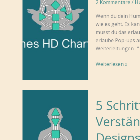
2 Kommentare
/
H
Wenn du dein Human
wie es geht. Es ka
musst du das erlau
erlaube Pop-ups a
Weiterleitungen…“ 
In
Weiterlesen »
5
einfachen
Schritten
zu
5 Schri
deiner
Human
Verstä
Design
Chart
Design