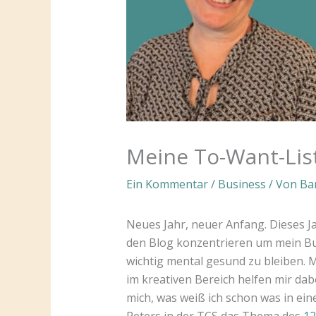
Meine To-Want-List
Ein Kommentar
/
Business
/ Von
Ba
Neues Jahr, neuer Anfang. Dieses 
den Blog konzentrieren um mein Bus
wichtig mental gesund zu bleiben. 
im kreativen Bereich helfen mir dabe
mich, was weiß ich schon was in eine
Peters in der TCS das Thema des
12