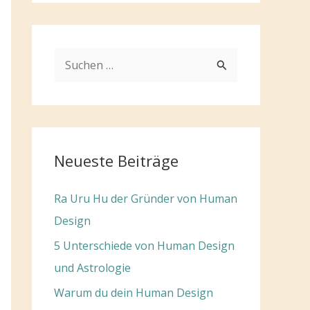
S
u
c
h
e
Neueste Beiträge
n
n
Ra Uru Hu der Gründer von Human
a
Design
c
5 Unterschiede von Human Design
h
und Astrologie
:
Warum du dein Human Design