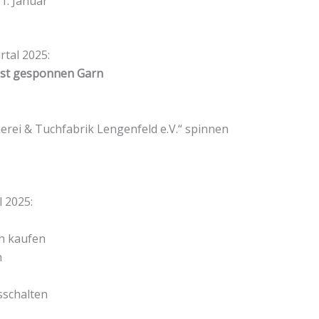
21. Januar
rtal 2025:
bst gesponnen Garn
erei & Tuchfabrik Lengenfeld e.V.“ spinnen
 2025:
ch kaufen
n
sschalten