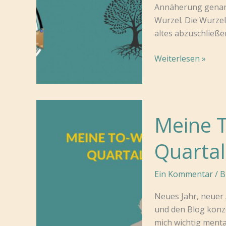
Annäherung genann
Wurzel. Die Wurzel,
altes abzuschließe
Tor
Weiterlesen »
19
Meine T
Quartal
Ein Kommentar
/
B
Neues Jahr, neuer
und den Blog konz
mich wichtig menta