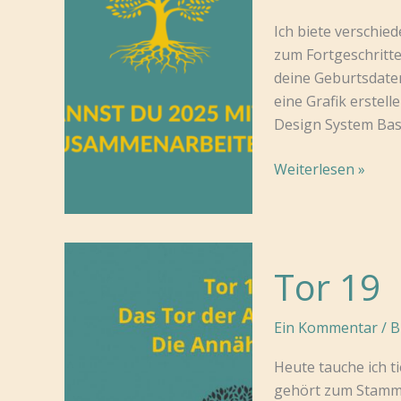
Ich biete verschie
zum Fortgeschritte
deine Geburtsdate
eine Grafik erstell
Design System Basi
So
Weiterlesen »
kannst
du
2025
mit
Tor 19
mir
zusammenarbeite
Ein Kommentar
/
B
Heute tauche ich ti
gehört zum Stamme