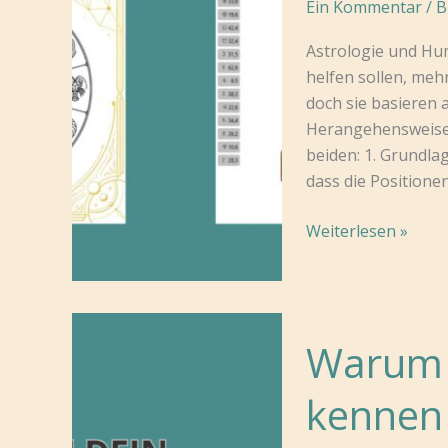
Ein Kommentar
/
B
Astrologie und Hu
helfen sollen, meh
doch sie basieren 
Herangehensweisen
beiden: 1. Grundla
dass die Position
5
Weiterlesen »
Unterschiede
von
Human
Design
Warum 
und
Astrologie
kennen 