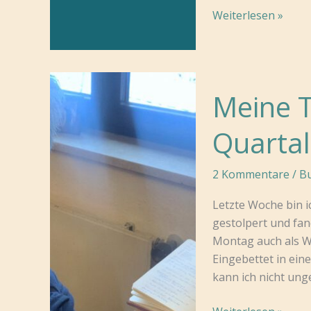
Was
Weiterlesen »
ist
Human
Design?
Meine T
Quartal
2 Kommentare
/
Bu
Letzte Woche bin 
gestolpert und fan
Montag auch als W
Eingebettet in eine
kann ich nicht ung