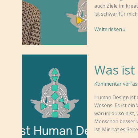
auch Ziele im krea
ist schwer für mic
Meine
Weiterlesen »
To-
Want-
Liste
für
Was is
das
1.
Kommentar verfas
Quartal
2025
Human Design ist d
Wesens. Es ist ein
warum du so bist, w
Menschen besser ve
ist. Mir hat es Seit