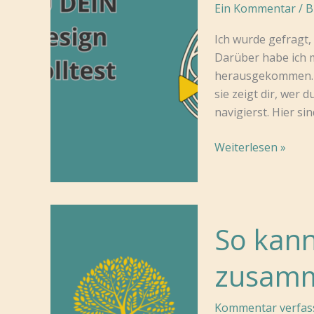
Ein Kommentar
/
B
Ich wurde gefragt,
Darüber habe ich 
herausgekommen. D
sie zeigt dir, wer 
navigierst. Hier s
Warum
Weiterlesen »
du
dein
Human
Design
So kann
kennen
solltest?
zusamm
Kommentar verfas