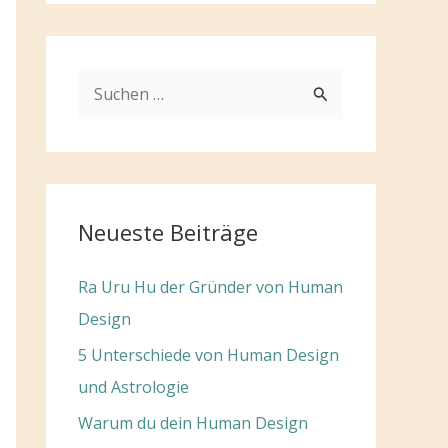
S
u
c
h
e
Neueste Beiträge
n
n
Ra Uru Hu der Gründer von Human
a
Design
c
5 Unterschiede von Human Design
h
und Astrologie
:
Warum du dein Human Design