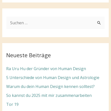
S
u
c
h
e
Neueste Beiträge
n
n
Ra Uru Hu der Gründer von Human Design
a
5 Unterschiede von Human Design und Astrologie
c
Warum du dein Human Design kennen solltest?
h
So kannst du 2025 mit mir zusammenarbeiten
:
Tor 19